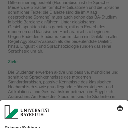
Differenzierung besteht (Hocharabisch ist die Sprache
Medien, die Sprache förmlicher Situationen und die Sprache
schriftlicher Texte; die Dialekte sind die im Alltag
gesprochene Sprache) muss auch schon das BA-Studium
in beide Bereiche einführen. Unter didaktischen
Gesichtspunkten ist es geboten, mit den Erwerb des
modernen und klassischen Hocharabisch zu beginnen.
Gegen Ende des Studiums kommt dann ein Dialekt, in aller
Regel Ägyptisch-Arabisch als der bedeutendste Dialekt,
hinzu. Linguistik und Sprachsoziologie runden das reine
Sprachstudium ab.
Ziele
Die Studenten erwerben aktive und passive, mündliche und
schriftliche Sprachkenntnisse des modernen
Standardarabisch, passive Kenntnisse des klassischen
Hocharabisch sowie grundlegende Höhrverstehens- und
Artikulations- und Gesprächskompetenzen im Ägyptisch-
Arabischen. Am Ende des Studiums sind die Studenten in
der Lage, Zeitungsartikel, Rundfunk- und Fernsehbeiträge
ohne große Mühe zu verstehen, anspruchsvolle
Unterhaltungen in der Hochsprache (einfachere im Dialekt)
zu führen und Briefe und kürzere Gebrauchstexte zu
verfassen.